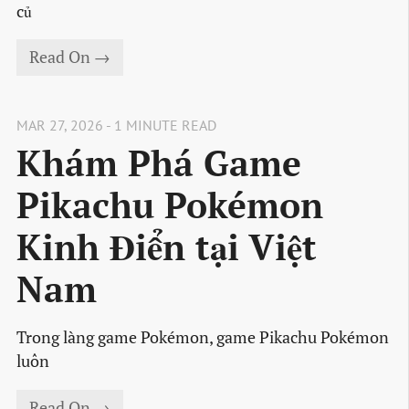
củ
Read On →
MAR 27, 2026 - 1 MINUTE READ
Khám Phá Game
Pikachu Pokémon
Kinh Điển tại Việt
Nam
Trong làng game Pokémon, game Pikachu Pokémon
luôn
Read On →