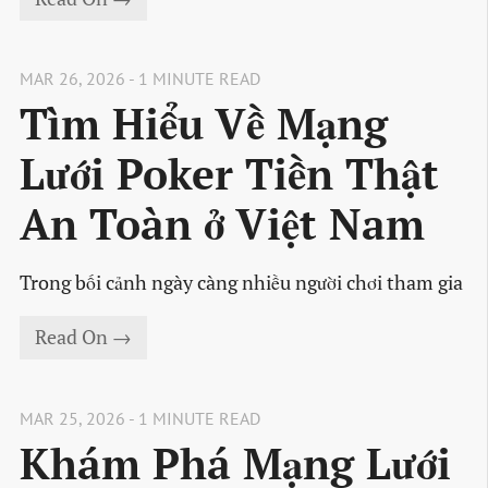
MAR 26, 2026 - 1 MINUTE READ
Tìm Hiểu Về Mạng
Lưới Poker Tiền Thật
An Toàn ở Việt Nam
Trong bối cảnh ngày càng nhiều người chơi tham gia
Read On →
MAR 25, 2026 - 1 MINUTE READ
Khám Phá Mạng Lưới