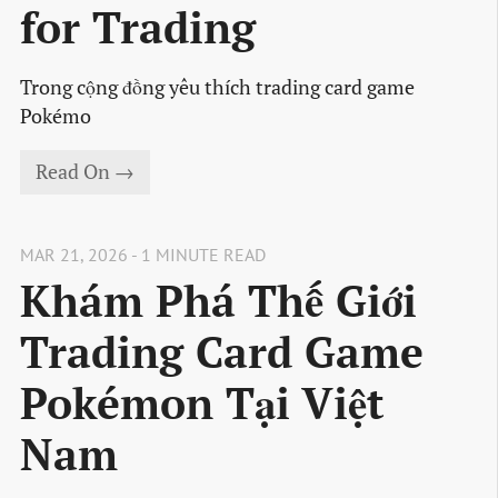
for Trading
Trong cộng đồng yêu thích trading card game
Pokémo
Read On →
MAR 21, 2026 - 1 MINUTE READ
Khám Phá Thế Giới
Trading Card Game
Pokémon Tại Việt
Nam