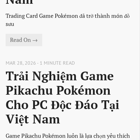
Trading Card Game Pokémon đã trở thành món đồ
sưu
Read On →
MAR 28, 2026 - 1 MINUTE READ
Trải Nghiệm Game
Pikachu Pokémon
Cho PC Độc Đáo Tại
Việt Nam
Game Pikachu Pokémon luôn là lựa chọn yêu thích