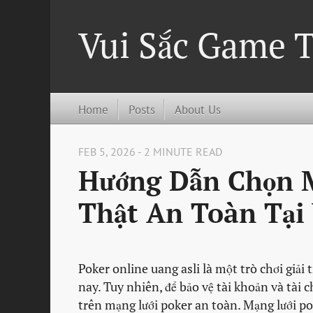
Vui Sắc Game 
Home
Posts
About Us
FEB 5, 2026 - 2 MINUTE READ
Hướng Dẫn Chọn M
Thật An Toàn Tại
Poker online uang asli là một trò chơi giải
nay. Tuy nhiên, để bảo vệ tài khoản và tài 
trên mạng lưới poker an toàn. Mạng lưới pok