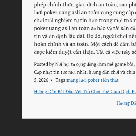
phép chính thức, giao dịch an toàn, sản p
lưới poker uang asli an toàn cũng cung cấp
chơi trải nghiệm tự tin hơn trong mọi trườ
poker uang asli an toàn sẽ bảo vệ tài sản c
tin và ổn định lâu dài. Do đó, người chơi nê
hoàn chỉnh và an toàn. Một cách để đảm bả
được kiểm duyệt cẩn thận. Tất cả việc này sẽ
Posted by
Nơi hội tụ cộng đồng đam mê game bài, t
Cập nhật tin tức mới nhất, hướng dẫn chơi và chia
5, 2026
Tags:
mạng lưới poker tiền thật
Hướng Dẫn Bắt Đầu Với Trò Chơi Thẻ Giao Dịch 
Hướng Dẫ