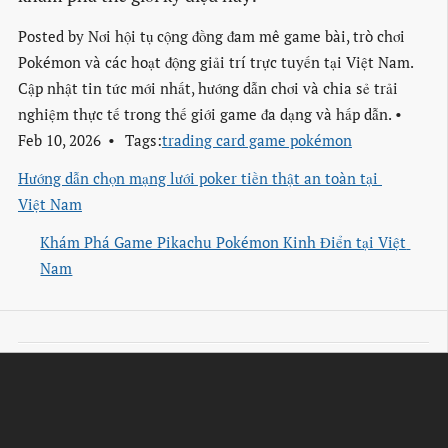
Posted by
Nơi hội tụ cộng đồng đam mê game bài, trò chơi
Pokémon và các hoạt động giải trí trực tuyến tại Việt Nam.
Cập nhật tin tức mới nhất, hướng dẫn chơi và chia sẻ trải
nghiệm thực tế trong thế giới game đa dạng và hấp dẫn.
Feb 10, 2026
Tags:
trading card game pokémon
Hướng dẫn chọn mạng lưới poker tiền thật an toàn tại 
Việt Nam
Khám Phá Game Pikachu Pokémon Kinh Điển tại Việt 
Nam