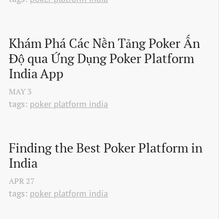
Khám Phá Các Nền Tảng Poker Ấn 
Độ qua Ứng Dụng Poker Platform 
India App
MAY
3
tags:
poker platform india
Finding the Best Poker Platform in 
India
APR
27
tags:
poker platform india