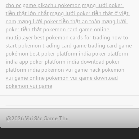
cho pc
game pikachu pokemon
mạng lưới poker 
tiền thật lớn nhất
mạng lưới poker tiền thật ở việt 
nam
mạng lưới poker tiền thật an toàn
mạng lưới 
poker tiền thật
pokemon card game online 
multiplayer
best pokemon cards for trading
how to 
start pokemon trading card game
trading card game 
pokémon
best poker platform india
poker platform 
india app
poker platform india download
poker 
platform india
pokemon vui game hack
pokemon 
vui game online
pokemon vui game download
pokemon vui game
@2026 Vui Sắc Game Thủ