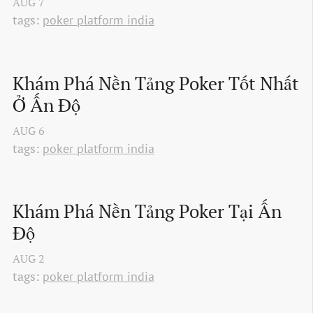
AUG
7
tags:
poker platform india
Khám Phá Nền Tảng Poker Tốt Nhất 
Ở Ấn Độ
AUG
6
tags:
poker platform india
Khám Phá Nền Tảng Poker Tại Ấn 
Độ
AUG
2
tags:
poker platform india