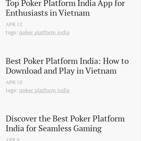
Top Poker Platform India App for 
Enthusiasts in Vietnam
APR
12
tags:
poker platform india
Best Poker Platform India: How to 
Download and Play in Vietnam
APR
10
tags:
poker platform india
Discover the Best Poker Platform 
India for Seamless Gaming
APR
9