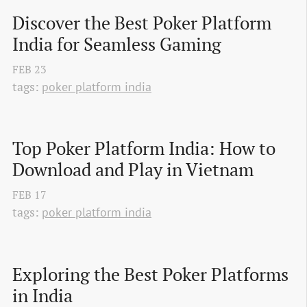
Discover the Best Poker Platform 
India for Seamless Gaming
FEB
23
tags:
poker platform india
Top Poker Platform India: How to 
Download and Play in Vietnam
FEB
17
tags:
poker platform india
Exploring the Best Poker Platforms 
in India