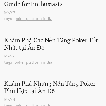
Guide for Enthusiasts
MAY
7
tags:
poker platform india
Khám Phá Các Nền Tảng Poker Tốt 
Nhất tại Ấn Độ
MAY
6
tags:
poker platform india
Khám Phá Những Nền Tảng Poker 
Phù Hợp tại Ấn Độ
MAY
4
tags:
poker platform india