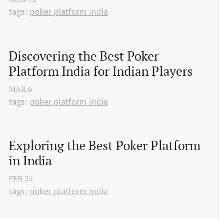
tags:
poker platform india
Discovering the Best Poker 
Platform India for Indian Players
MAR
6
tags:
poker platform india
Exploring the Best Poker Platform 
in India
FEB
25
tags:
poker platform india