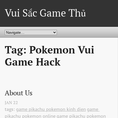
Vui Sắc Game Thủ
Tag: Pokemon Vui
Game Hack
About Us
JAN
22
tags:
game pikachu pokemon kinh dien
game 
pikachu pokemon online
game pikachu pokemon 