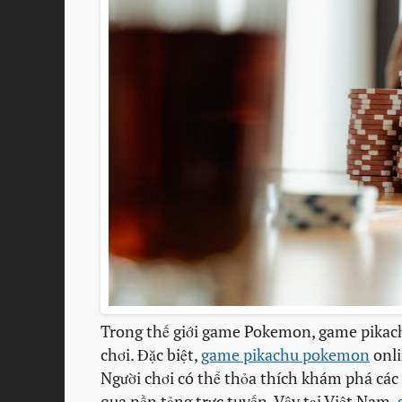
Trong thế giới game Pokemon, game pikach
chơi. Đặc biệt,
game pikachu pokemon
onli
Người chơi có thể thỏa thích khám phá các
qua nền tảng trực tuyến. Vậy tại Việt Nam,