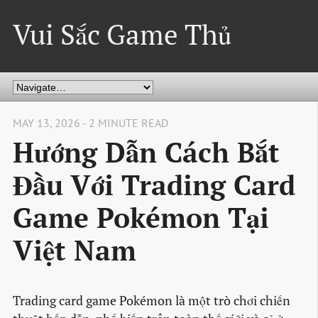
Vui Sắc Game Thủ
MAY 13, 2026 - 2 MINUTE READ
Hướng Dẫn Cách Bắt
Đầu Với Trading Card
Game Pokémon Tại
Việt Nam
Trading card game Pokémon là một trò chơi chiến